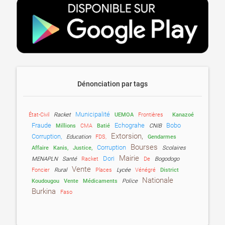
Dénonciation par tags
Municipalité
État-Civil
Racket
UEMOA
Frontières
Kanazoé
Fraude
Echograhe
Bobo
Millions
CMA
Batié
CNIB
Extorsion,
Corruption,
Education
FDS,
Gendarmes
Bourses
Corruption
Affaire
Kanis,
Justice,
Scolaires
Mairie
Dori
MENAPLN
Santé
Racket
De
Bogodogo
Vente
Foncier
Rural
Places
Lycée
Vénégré
District
Nationale
Koudougou
Vente
Médicaments
Police
Burkina
Faso