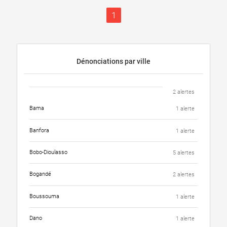
1
Dénonciations par ville
2 alertes
Bama
1 alerte
Banfora
1 alerte
Bobo-Dioulasso
5 alertes
Bogandé
2 alertes
Boussouma
1 alerte
Dano
1 alerte