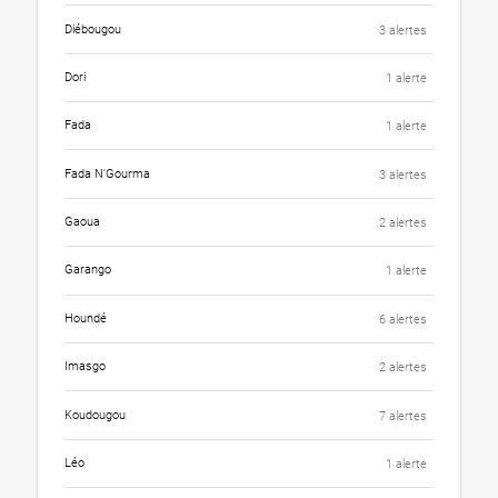
Diébougou
3 alertes
Dori
1 alerte
Fada
1 alerte
Fada N'Gourma
3 alertes
Gaoua
2 alertes
Garango
1 alerte
Houndé
6 alertes
Imasgo
2 alertes
Koudougou
7 alertes
Léo
1 alerte