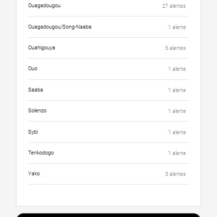
Ouagadougou
27 alertes
Ouagadougou/Song-Naaba
1 alerte
Ouahigouya
5 alertes
Ouo
1 alerte
Saaba
1 alerte
Solenzo
1 alerte
Sybi
1 alerte
Tenkodogo
1 alerte
Yako
3 alertes