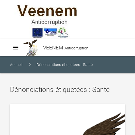
menu
VEENEM
Anticorruption
Accueil
Dénonciations étiquetées : Santé
Dénonciations étiquetées : Santé