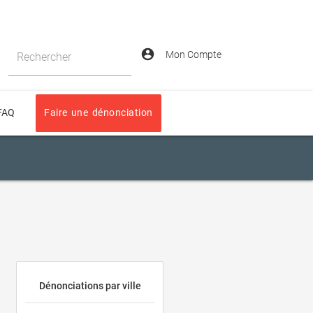
account_circle
Mon Compte
Rechercher
FAQ
Faire une dénonciation
Dénonciations par ville