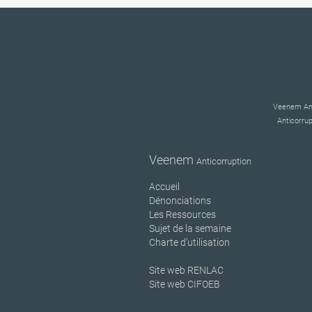
Veenem Anti
Anticorrup
Veenem
Anticorruption
Accueil
Dénonciations
Les Ressources
Sujet de la semaine
Charte d’utilisation
Site web RENLAC
Site web CIFOEB