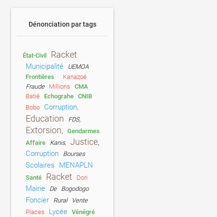
Dénonciation par tags
Racket
État-Civil
Municipalité
UEMOA
Frontières
Kanazoé
Fraude
Millions
CMA
Batié
Echograhe
CNIB
Corruption,
Bobo
Education
FDS,
Extorsion,
Gendarmes
Justice,
Affaire
Kanis,
Corruption
Bourses
Scolaires
MENAPLN
Racket
Santé
Dori
Mairie
De
Bogodogo
Foncier
Rural
Vente
Lycée
Places
Vénégré