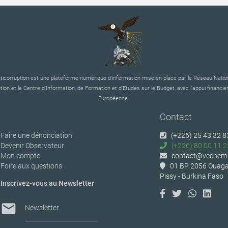
corruption est une plateforme numérique d’information mise en place par le Réseau Nation
tion et le Centre d’Information, de Formation et d’Etudes sur le Budget, avec l’appui financier
Européenne.
Contact
Faire une dénonciation
(+226) 25 43 32 8
Devenir Observateur
(+226) 80 00 11 2
Mon compte
contact@veenem.
Foire aux questions
01 BP 2056 Ouaga
Pissy - Burkina Faso
Inscrivez-vous au Newsletter
mail
Newsletter