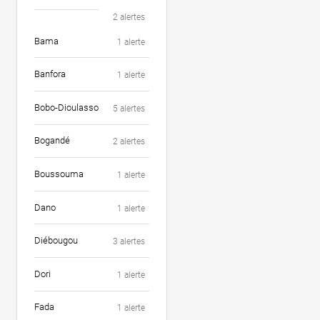
2 alertes
Bama
1 alerte
Banfora
1 alerte
Bobo-Dioulasso
5 alertes
Bogandé
2 alertes
Boussouma
1 alerte
Dano
1 alerte
Diébougou
3 alertes
Dori
1 alerte
Fada
1 alerte