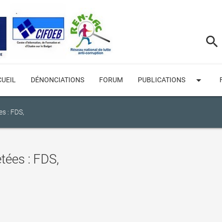
search
arrow_drop_down
UEIL
DÉNONCIATIONS
FORUM
PUBLICATIONS
s : FDS,
tées : FDS,