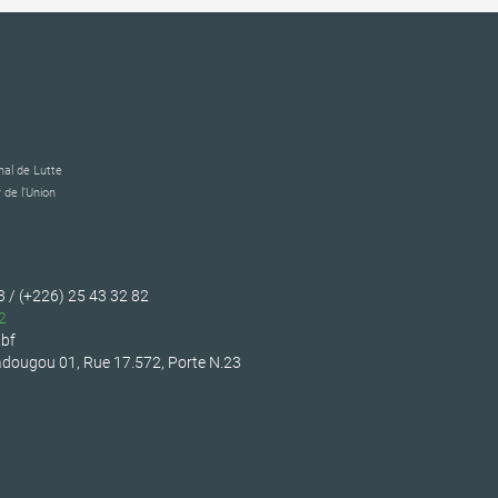
al de Lutte
 de l’Union
3 / (+226) 25 43 32 82
2
bf
dougou 01, Rue 17.572, Porte N.23