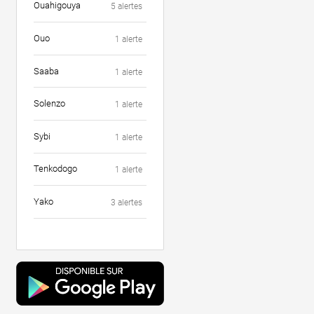
Ouahigouya
5 alertes
Ouo
1 alerte
Saaba
1 alerte
Solenzo
1 alerte
Sybi
1 alerte
Tenkodogo
1 alerte
Yako
3 alertes