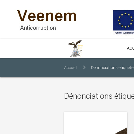
ACC
Accueil
Dénonciations étiquetée
Dénonciations étique