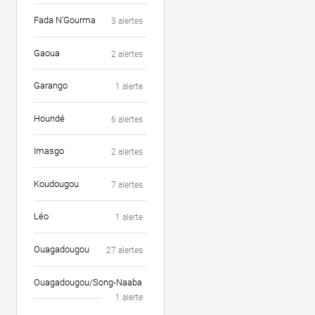
Fada N'Gourma
3 alertes
Gaoua
2 alertes
Garango
1 alerte
Houndé
6 alertes
Imasgo
2 alertes
Koudougou
7 alertes
Léo
1 alerte
Ouagadougou
27 alertes
Ouagadougou/Song-Naaba
1 alerte