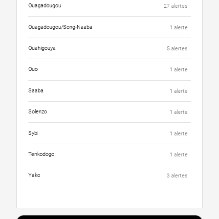
Ouagadougou
27 alertes
Ouagadougou/Song-Naaba
1 alerte
Ouahigouya
5 alertes
Ouo
1 alerte
Saaba
1 alerte
Solenzo
1 alerte
Sybi
1 alerte
Tenkodogo
1 alerte
Yako
3 alertes