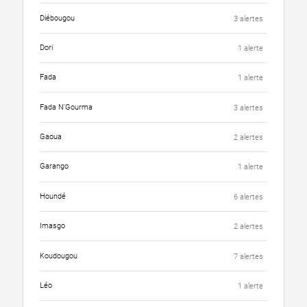
Diébougou
3 alertes
Dori
1 alerte
Fada
1 alerte
Fada N'Gourma
3 alertes
Gaoua
2 alertes
Garango
1 alerte
Houndé
6 alertes
Imasgo
2 alertes
Koudougou
7 alertes
Léo
1 alerte