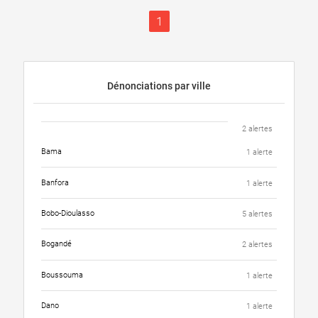
1
Dénonciations par ville
2 alertes
Bama
1 alerte
Banfora
1 alerte
Bobo-Dioulasso
5 alertes
Bogandé
2 alertes
Boussouma
1 alerte
Dano
1 alerte