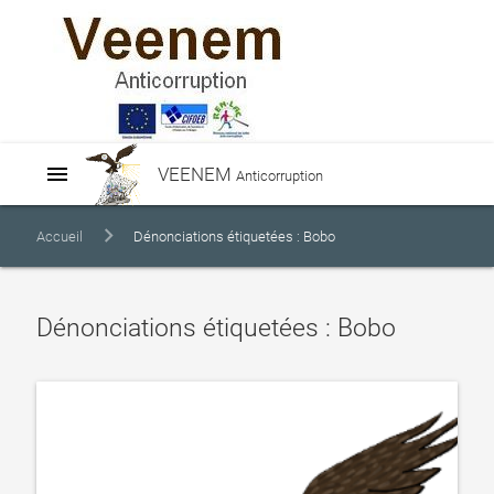
menu
VEENEM
Anticorruption
Accueil
Dénonciations étiquetées : Bobo
Dénonciations étiquetées : Bobo