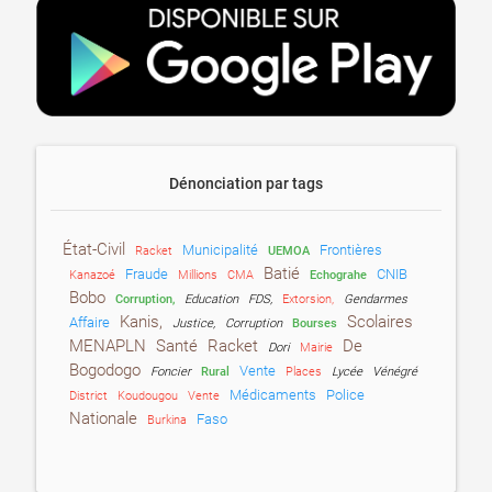
Dénonciation par tags
État-Civil
Municipalité
Frontières
Racket
UEMOA
Batié
Fraude
CNIB
Kanazoé
Millions
CMA
Echograhe
Bobo
Corruption,
Education
FDS,
Extorsion,
Gendarmes
Kanis,
Scolaires
Affaire
Justice,
Corruption
Bourses
MENAPLN
Santé
Racket
De
Dori
Mairie
Bogodogo
Vente
Foncier
Rural
Places
Lycée
Vénégré
Médicaments
Police
District
Koudougou
Vente
Nationale
Faso
Burkina