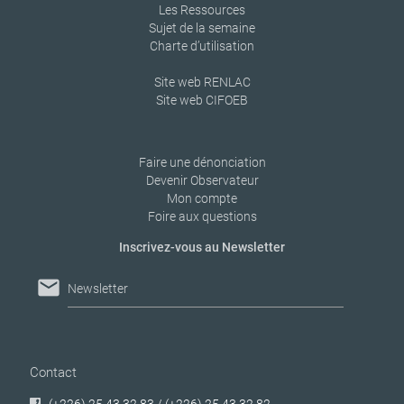
Les Ressources
Sujet de la semaine
Charte d’utilisation
Site web RENLAC
Site web CIFOEB
Faire une dénonciation
Devenir Observateur
Mon compte
Foire aux questions
Inscrivez-vous au Newsletter
mail
Newsletter
Contact
(+226) 25 43 32 83 / (+226) 25 43 32 82