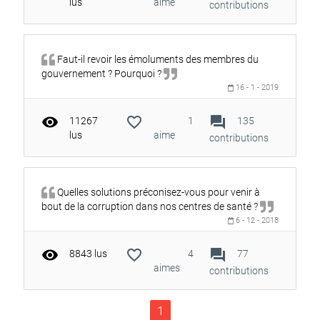
lus
aime
contributions
Faut-il revoir les émoluments des membres du
gouvernement ? Pourquoi ?
16 - 1 - 2019
visibility
favorite_outline
forum
11267
1
135
lus
aime
contributions
Quelles solutions préconisez-vous pour venir à
bout de la corruption dans nos centres de santé ?
6 - 12 - 2018
visibility
favorite_outline
forum
8843 lus
4
77
aimes
contributions
1