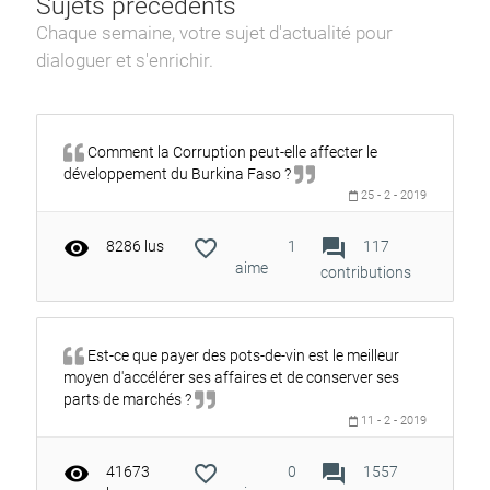
Sujets précédents
Chaque semaine, votre sujet d'actualité pour
dialoguer et s'enrichir.
Comment la Corruption peut-elle affecter le
développement du Burkina Faso ?
25 - 2 - 2019
visibility
favorite_outline
forum
8286 lus
1
117
aime
contributions
Est-ce que payer des pots-de-vin est le meilleur
moyen d'accélérer ses affaires et de conserver ses
parts de marchés ?
11 - 2 - 2019
visibility
favorite_outline
forum
41673
0
1557