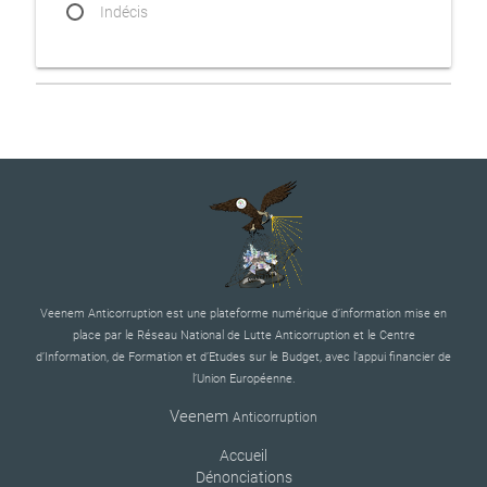
Indécis
Veenem Anticorruption est une plateforme numérique d’information mise en
place par le Réseau National de Lutte Anticorruption et le Centre
d’Information, de Formation et d’Etudes sur le Budget, avec l’appui financier de
l’Union Européenne.
Veenem
Anticorruption
Accueil
Dénonciations