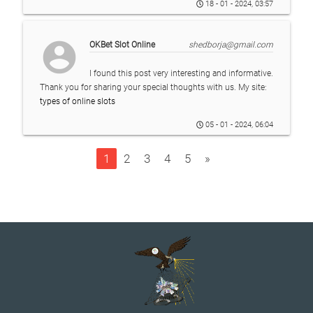
18 - 01 - 2024, 03:57
account_circle
OKBet Slot Online
shedborja@gmail.com
I found this post very interesting and informative.
Thank you for sharing your special thoughts with us. My site:
types of online slots
05 - 01 - 2024, 06:04
1
2
3
4
5
»