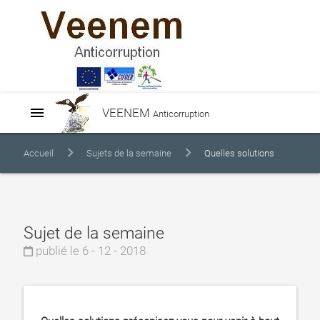
menu
VEENEM
Anticorruption
Accueil
Sujets de la semaine
Quelles solutions
préconisez-vous pour venir à b...
Sujet de la semaine
publié le 6 - 12 - 2018