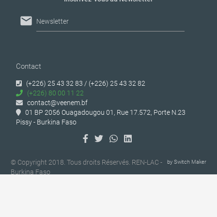
mail
Newsletter
Contact
(+226) 25 43 32 83 / (+226) 25 43 32 82
(+226) 80 00 11 22
contact@veenem.bf
01 BP 2056 Ouagadougou 01, Rue 17.572, Porte N.23
Pissy - Burkina Faso
© Copyright 2018. Tous droits Réservés. REN-LAC -
by
Switch Maker
Burkina Faso