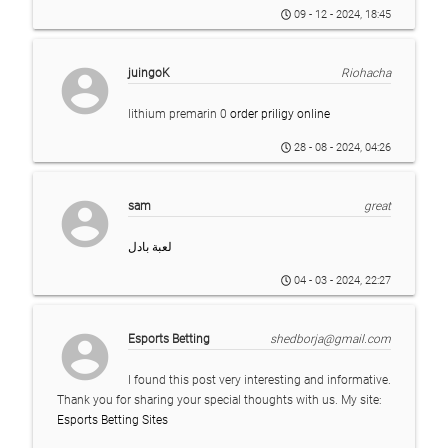
09 - 12 - 2024, 18:45
account_circle
juingoK
Riohacha
lithium premarin 0
order priligy online
28 - 08 - 2024, 04:26
account_circle
sam
great
لعبة بادل
04 - 03 - 2024, 22:27
account_circle
Esports Betting
shedborja@gmail.com
I found this post very interesting and informative.
Thank you for sharing your special thoughts with us. My site:
Esports Betting Sites