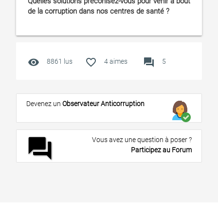
Quelles solutions préconisez-vous pour venir à bout
de la corruption dans nos centres de santé ?
visibility
favorite_outline
forum
8861 lus
4
aimes
5
Devenez un
Observateur Anticorruption
forum
Vous avez une question à poser ?
Participez au Forum