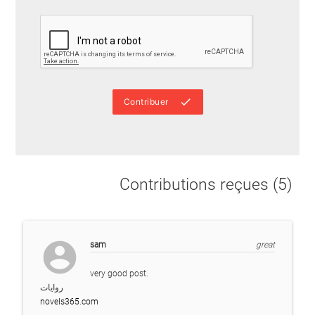
done
Contribuer
Contributions reçues (5)
account_circle
sam
great
very good post.
روايات
novels365.com