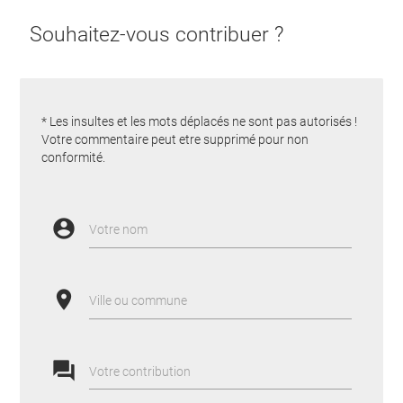
Souhaitez-vous contribuer ?
* Les insultes et les mots déplacés ne sont pas autorisés !
Votre commentaire peut etre supprimé pour non
conformité.
account_circle
Votre nom
place
Ville ou commune
forum
Votre contribution