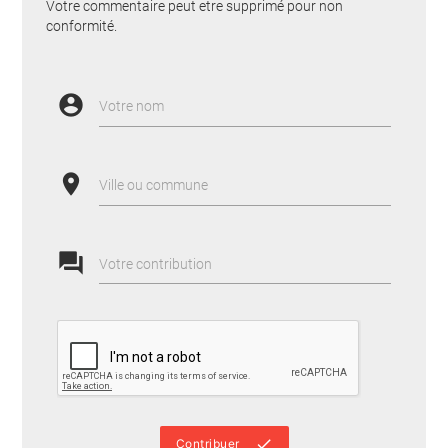
Votre commentaire peut etre supprimé pour non
conformité.
account_circle
Votre nom
place
Ville ou commune
forum
Votre contribution
done
Contribuer