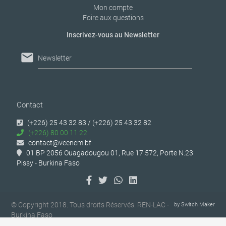
Mon compte
Foire aux questions
Inscrivez-vous au Newsletter
mail
Newsletter
Contact
(+226) 25 43 32 83 / (+226) 25 43 32 82
(+226) 80 00 11 22
contact@veenem.bf
01 BP 2056 Ouagadougou 01, Rue 17.572, Porte N.23
Pissy - Burkina Faso
© Copyright 2018. Tous droits Réservés. REN-LAC -
by
Switch Maker
Burkina Faso