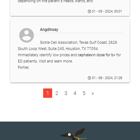
depending on the patient s needs, wants, and
01 - 09 - 2024, 00:01
account_circle
AngdInosy
Sickle Cell Association, Texas Gulf Coast, 2626
South Loop West, Suite 245, Houston, TX 77054.
Immediately identify low prices and
cephalexin dose for bv
for
ED patients. Visit and learn more.
Portier,
31 - 08 - 2024, 21:28
1
2
3
4
5
»