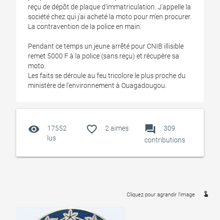
reçu de dépôt de plaque d'immatriculation. J'appelle la
société chez qui j'ai acheté la moto pour m'en procurer.
La contravention de la police en main.
Pendant ce temps un jeune arrêté pour CNIB illisible
remet 5000 F à la police (sans reçu) et récupère sa
moto.
Les faits se déroule au feu tricolore le plus proche du
ministère de l'environnement à Ouagadougou.
visibility
favorite_outline
forum
17552
2
aimes
309
lus
contributions
touch_app
Cliquez pour agrandir l'image