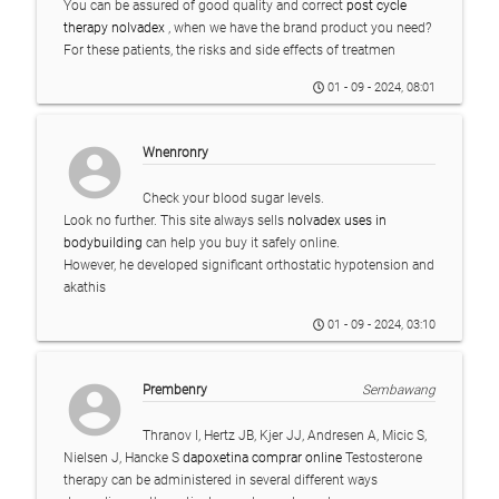
You can be assured of good quality and correct
post cycle
therapy nolvadex
, when we have the brand product you need?
For these patients, the risks and side effects of treatmen
01 - 09 - 2024, 08:01
account_circle
Wnenronry
Check your blood sugar levels.
Look no further. This site always sells
nolvadex uses in
bodybuilding
can help you buy it safely online.
However, he developed significant orthostatic hypotension and
akathis
01 - 09 - 2024, 03:10
account_circle
Prembenry
Sembawang
Thranov I, Hertz JB, Kjer JJ, Andresen A, Micic S,
Nielsen J, Hancke S
dapoxetina comprar online
Testosterone
therapy can be administered in several different ways