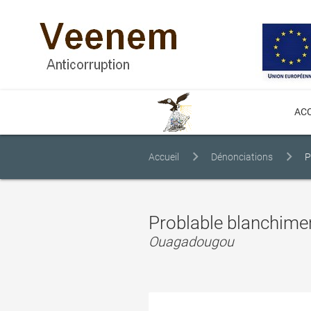
ACC
Accueil
Dénonciations
P
Problable blanchimen
Ouagadougou