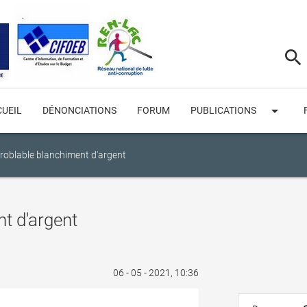
search
arrow_drop_down
UEIL
DÉNONCIATIONS
FORUM
PUBLICATIONS
roblable blanchiment d'argent
t d'argent
06 - 05 - 2021, 10:36