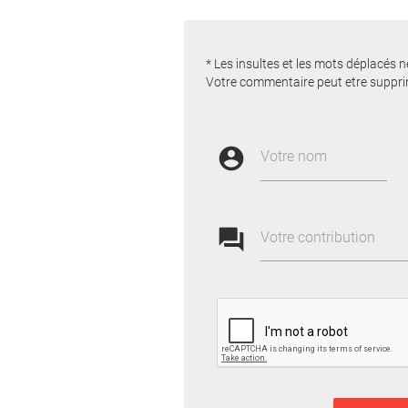
* Les insultes et les mots déplacés n
Votre commentaire peut etre suppri
account_circle
Votre nom
forum
Votre contribution