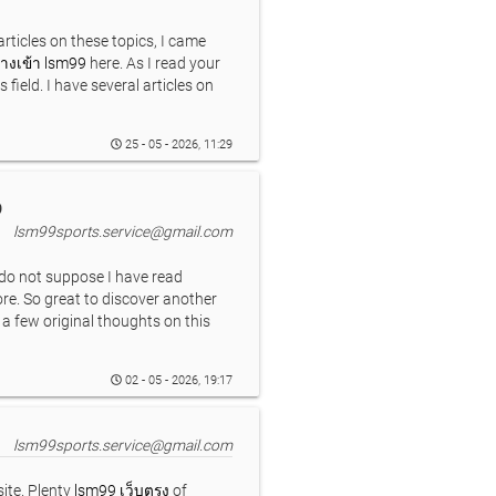
articles on these topics, I came
างเข้า lsm99
here. As I read your
his field. I have several articles on
25 - 05 - 2026, 11:29
9
lsm99sports.service@gmail.com
I do not suppose I have read
ore. So great to discover another
a few original thoughts on this
02 - 05 - 2026, 19:17
lsm99sports.service@gmail.com
ite. Plenty
lsm99 เว็บตรง
of