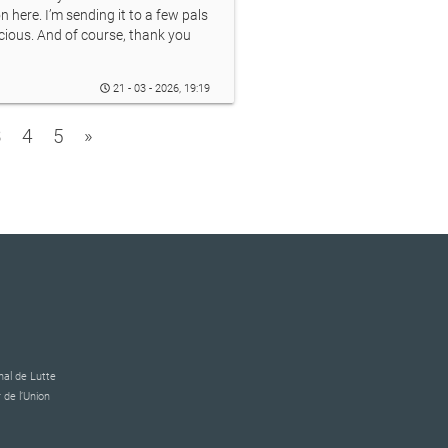
n here. I’m sending it to a few pals
icious. And of course, thank you
21 - 03 - 2026, 19:19
3
4
5
»
al de Lutte
 de l’Union