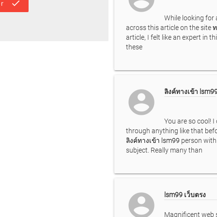
done
r
While looking for 
across this article on the site
ท
article, I felt like an expert in t
these
account_circle
ลิงค์ทางเข้า lsm9
You are so cool! 
through anything like that bef
ลิงค์ทางเข้า lsm99
person with 
subject. Really many than
account_circle
lsm99 เว็บตรง
Magnificent web s