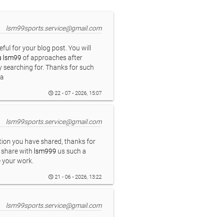
lsm99sports.service@gmail.com
eful for your blog post. You will
บ lsm99
of approaches after
ly searching for. Thanks for such
ea
22 - 07 - 2026, 15:07
lsm99sports.service@gmail.com
tion you have shared, thanks for
o share with
lsm999
us such a
te your work.
21 - 06 - 2026, 13:22
lsm99sports.service@gmail.com