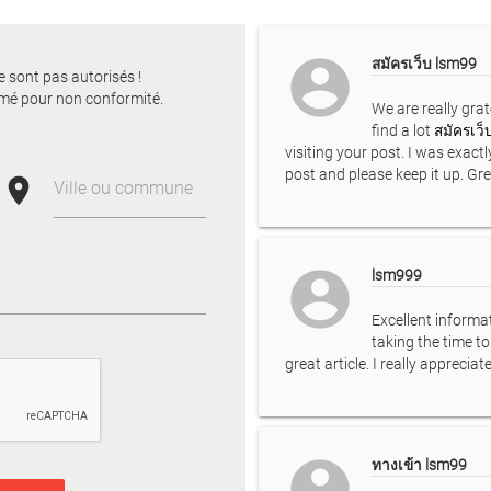
account_circle
สมัครเว็บ lsm99
e sont pas autorisés !
mé pour non conformité.
We are really grat
find a lot
สมัครเว็
visiting your post. I was exact
post and please keep it up. Gr
place
Ville ou commune
account_circle
lsm999
Excellent informa
taking the time t
great article. I really apprecia
account_circle
ทางเข้า lsm99