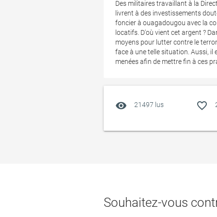
Des militaires travaillant à la Dire
livrent à des investissements dou
foncier à ouagadougou avec la cons
locatifs. D'où vient cet argent ? D
moyens pour lutter contre le terro
face à une telle situation. Aussi, 
menées afin de mettre fin à ces pr
visibility
favorite_outline
21497 lus
Souhaitez-vous contr