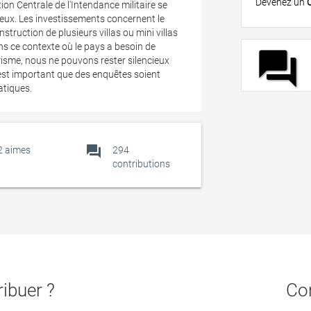
Devenez un
ction Centrale de l'Intendance militaire se
teux. Les investissements concernent le
truction de plusieurs villas ou mini villas
ans ce contexte où le pays a besoin de
forum
risme, nous ne pouvons rester silencieux
il est important que des enquêtes soient
atiques.
forum
2
aimes
294
contributions
ibuer ?
Con