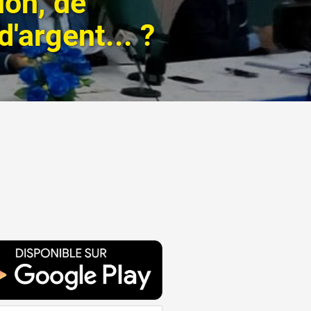
ion, de
'argent... ?