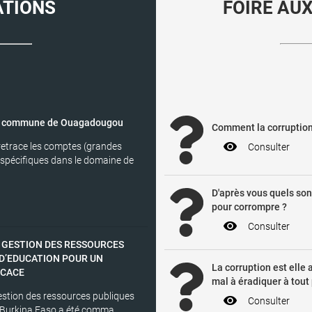
ATIONS
FOIRE AU
la commune de Ouagadougou
Comment la corruption 
visibility
retrace les comptes (grandes
Consulter
s spécifiques dans le domaine de
D'après vous quels so
pour corrompre ?
visibility
Consulter
 GESTION DES RESSOURCES
 D’EDUCATION POUR UN
La corruption est elle
ICACE
mal à éradiquer à tout 
gestion des ressources publiques
visibility
Consulter
 Burkina Faso a été comma...