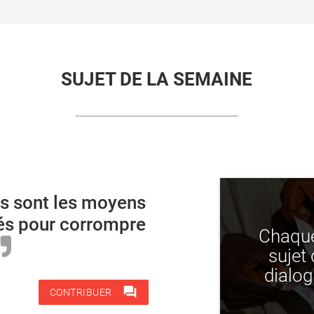
SUJET DE LA SEMAINE
ls sont les moyens
sés pour corrompre
Chaque
sujet 
dialogu
forum
CONTRIBUER