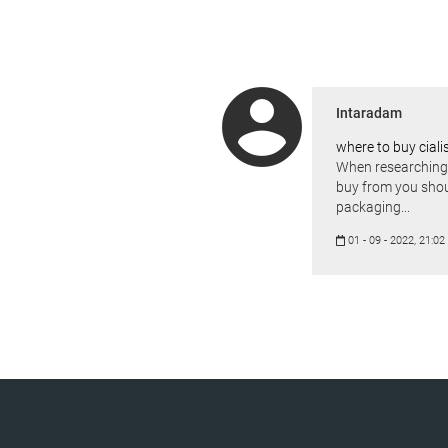
account_circle
Intaradam
where to buy ciali
When researching
buy from you shou
packaging...
01 - 09 - 2022, 21:02