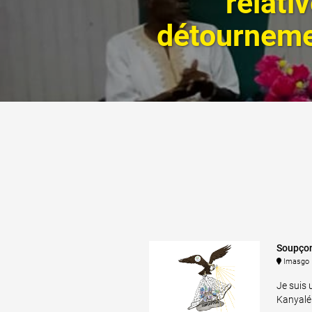
relati
détournemen
Imasgo
Je suis 
Kanyalé 