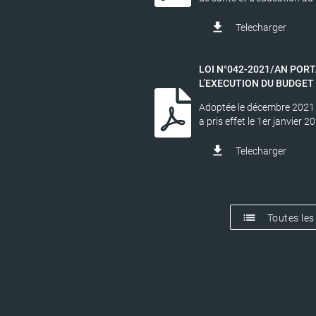
file_download
Telecharger
LOI N°042-2021/AN PORT
L’EXECUTION DU BUDGET D
Adoptée le décembre 2021 p
a pris effet le 1er janvier 20
file_download
Telecharger
list
Toutes les