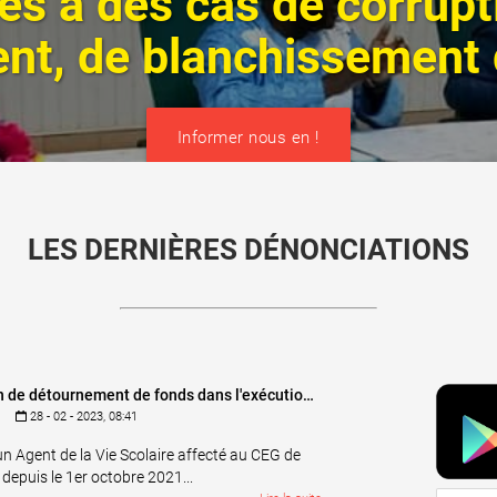
ves à des cas de corrupt
t, de blanchissement d
Informer nous en !
LES DERNIÈRES DÉNONCIATIONS
Soupçon de détournement de fonds dans l'exécution du marché de construction d'un bloc pédagogique de deux classes au Collège d'enseignement Général de Kanyalé
28 - 02 - 2023, 08:41
un Agent de la Vie Scolaire affecté au CEG de
depuis le 1er octobre 2021...