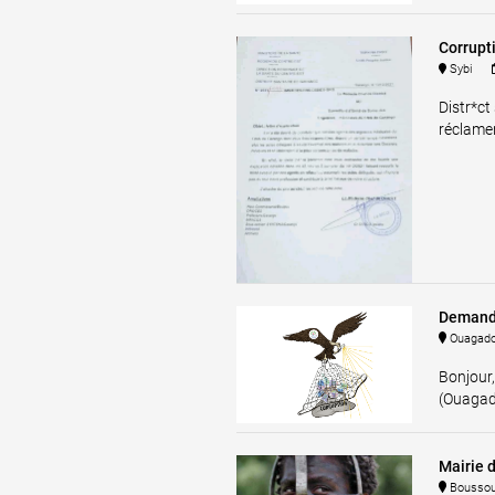
Corrupt
Sybi
Distr*ct
réclamen
Demande
Ouagad
Bonjour,
(Ouagado
Mairie 
Bousso