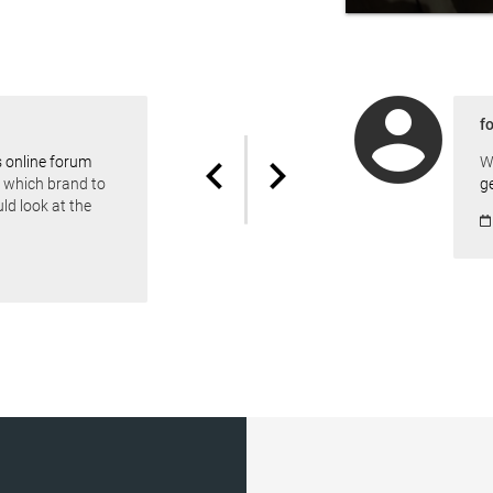
account_circle
f
chevron_left
chevron_right
s online forum
W
 which brand to
ge
ld look at the