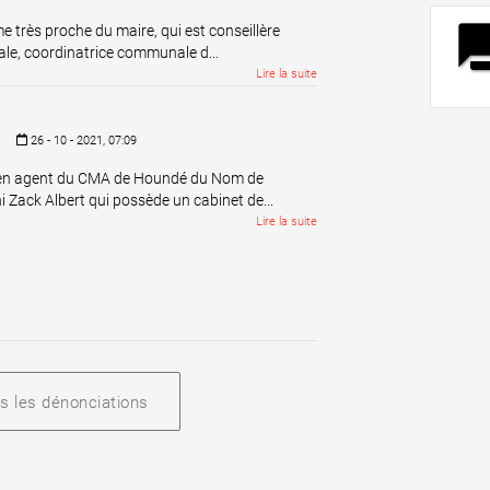
fo
 très proche du maire, qui est conseillère
le, coordinatrice communale d...
Lire la suite
é
26 - 10 - 2021, 07:09
en agent du CMA de Houndé du Nom de
Zack Albert qui possède un cabinet de...
Lire la suite
s les dénonciations