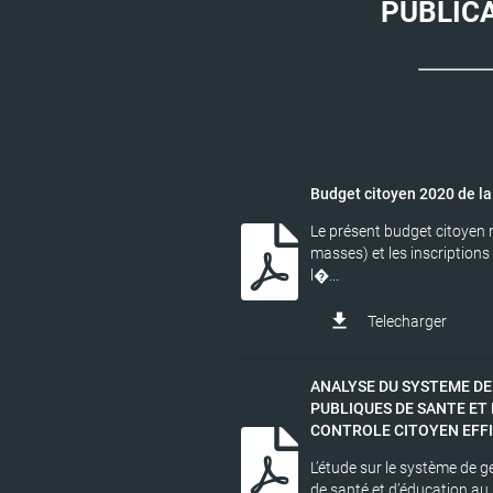
PUBLIC
Budget citoyen 2020 de 
Le présent budget citoyen 
masses) et les inscription
l�...
file_download
Telecharger
ANALYSE DU SYSTEME DE
PUBLIQUES DE SANTE ET
CONTROLE CITOYEN EFF
L’étude sur le système de 
de santé et d’éducation au