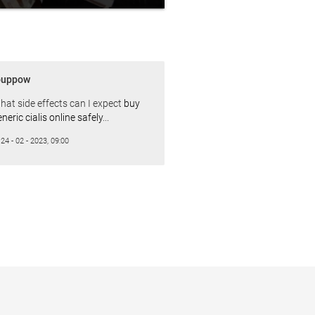
ouppow
hat side effects can I expect
buy
neric cialis online safely
...
24 - 02 - 2023, 09:00