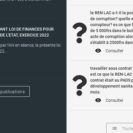
le REN LAC a-t-il la po
de corruption? quelle 
corrupteur? es ce que l
ANT LOI DE FINANCES POUR
de 5 000frs dans le but
E L’ETAT, EXERCICE 2022
acte de corruption alo
s'établit à 2500frs da
ar l'AN en séance, la présente loi
visibility
Consulter
22...
travailler sous contra
est ce que le REN-LAC 
contrat était au PADS
développement sanitair
 publications
mois.
visibility
Consulter
list
Toute