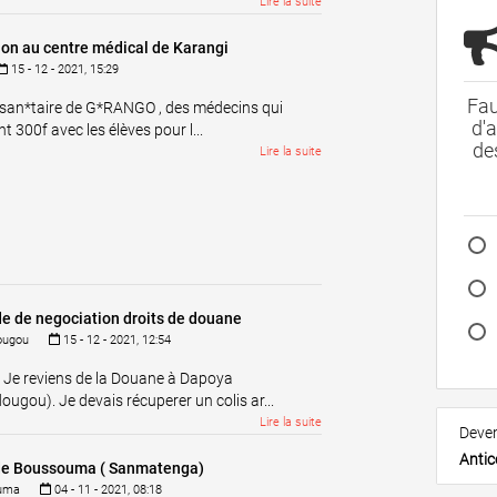
Lire la suite
ion au centre médical de Karangi
15 - 12 - 2021, 15:29
Fau
 san*taire de G*RANGO , des médecins qui
d'a
t 300f avec les élèves pour l...
de
Lire la suite
 de negociation droits de douane
ougou
15 - 12 - 2021, 12:54
 Je reviens de la Douane à Dapoya
ugou). Je devais récuperer un colis ar...
Lire la suite
Deve
Antic
de Boussouma ( Sanmatenga)
uma
04 - 11 - 2021, 08:18