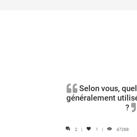
Selon vous, que
généralement utili
?
forum
favorite
visibility
2
|
1
|
47268