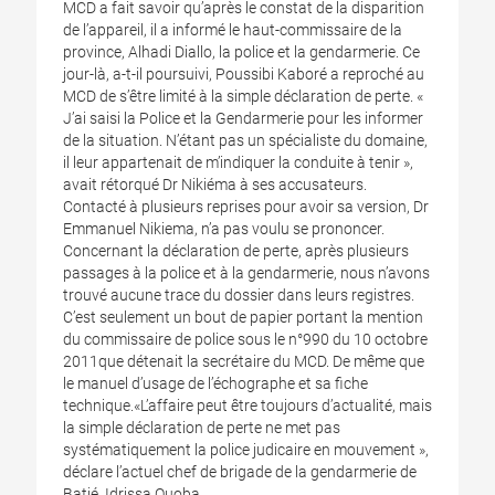
MCD a fait savoir qu’après le constat de la disparition
de l’appareil, il a informé le haut-commissaire de la
province, Alhadi Diallo, la police et la gendarmerie. Ce
jour-là, a-t-il poursuivi, Poussibi Kaboré a reproché au
MCD de s’être limité à la simple déclaration de perte. «
J’ai saisi la Police et la Gendarmerie pour les informer
de la situation. N’étant pas un spécialiste du domaine,
il leur appartenait de m’indiquer la conduite à tenir »,
avait rétorqué Dr Nikiéma à ses accusateurs.
Contacté à plusieurs reprises pour avoir sa version, Dr
Emmanuel Nikiema, n’a pas voulu se prononcer.
Concernant la déclaration de perte, après plusieurs
passages à la police et à la gendarmerie, nous n’avons
trouvé aucune trace du dossier dans leurs registres.
C’est seulement un bout de papier portant la mention
du commissaire de police sous le n°990 du 10 octobre
2011que détenait la secrétaire du MCD. De même que
le manuel d’usage de l’échographe et sa fiche
technique.«L’affaire peut être toujours d’actualité, mais
la simple déclaration de perte ne met pas
systématiquement la police judicaire en mouvement »,
déclare l’actuel chef de brigade de la gendarmerie de
Batié, Idrissa Ouoba.