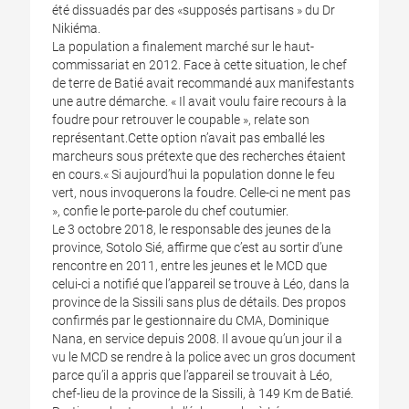
été dissuadés par des «supposés partisans » du Dr
Nikiéma.
La population a finalement marché sur le haut-
commissariat en 2012. Face à cette situation, le chef
de terre de Batié avait recommandé aux manifestants
une autre démarche. « Il avait voulu faire recours à la
foudre pour retrouver le coupable », relate son
représentant.Cette option n’avait pas emballé les
marcheurs sous prétexte que des recherches étaient
en cours.« Si aujourd’hui la population donne le feu
vert, nous invoquerons la foudre. Celle-ci ne ment pas
», confie le porte-parole du chef coutumier.
Le 3 octobre 2018, le responsable des jeunes de la
province, Sotolo Sié, affirme que c’est au sortir d’une
rencontre en 2011, entre les jeunes et le MCD que
celui-ci a notifié que l’appareil se trouve à Léo, dans la
province de la Sissili sans plus de détails. Des propos
confirmés par le gestionnaire du CMA, Dominique
Nana, en service depuis 2008. Il avoue qu’un jour il a
vu le MCD se rendre à la police avec un gros document
parce qu’il a appris que l’appareil se trouvait à Léo,
chef-lieu de la province de la Sissili, à 149 Km de Batié.