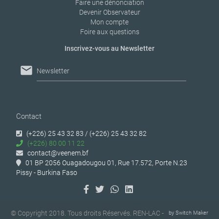
Faire une dénonciation
Devenir Observateur
Mon compte
Foire aux questions
Inscrivez-vous au Newsletter
mail
Newsletter
Contact
(+226) 25 43 32 83 / (+226) 25 43 32 82
(+226) 80 00 11 22
contact@veenem.bf
01 BP 2056 Ouagadougou 01, Rue 17.572, Porte N.23
Pissy - Burkina Faso
© Copyright 2018. Tous droits Réservés. REN-LAC -
by
Switch Maker