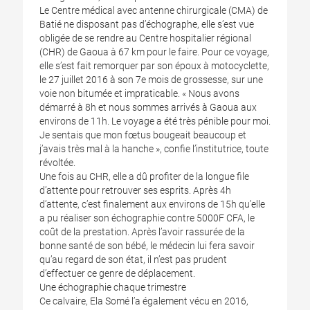
Le Centre médical avec antenne chirurgicale (CMA) de
Batié ne disposant pas d’échographe, elle s’est vue
obligée de se rendre au Centre hospitalier régional
(CHR) de Gaoua à 67 km pour le faire. Pour ce voyage,
elle s’est fait remorquer par son époux à motocyclette,
le 27 juillet 2016 à son 7e mois de grossesse, sur une
voie non bitumée et impraticable. « Nous avons
démarré à 8h et nous sommes arrivés à Gaoua aux
environs de 11h. Le voyage a été très pénible pour moi.
Je sentais que mon fœtus bougeait beaucoup et
j’avais très mal à la hanche », confie l’institutrice, toute
révoltée.
Une fois au CHR, elle a dû profiter de la longue file
d’attente pour retrouver ses esprits. Après 4h
d’attente, c’est finalement aux environs de 15h qu’elle
a pu réaliser son échographie contre 5000F CFA, le
coût de la prestation. Après l’avoir rassurée de la
bonne santé de son bébé, le médecin lui fera savoir
qu’au regard de son état, il n’est pas prudent
d’effectuer ce genre de déplacement.
Une échographie chaque trimestre
Ce calvaire, Ela Somé l’a également vécu en 2016,