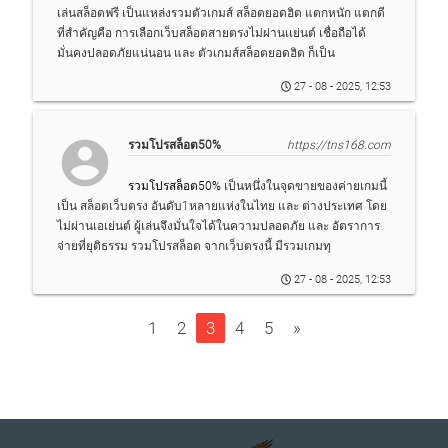
เล่นสล็อตฟรี เป็นแหล่งรวมตัวเกมส์ สล็อตยอดฮิต แตกหนัก แตกดี
ที่สำคัญคือ การเลือกเว็บสล็อตสายตรงไม่ผ่านเเย่นต์ เชื่อถือได้
มั่นคงปลอดภัยแน่นอน และ ตัวเกมส์สล็อตยอดฮิต ก็เป็น
27 - 08 - 2025, 12:53
account_circle
รวมโปรสล็อต50%
https://tns168.com
รวมโปรสล็อต50%
เป็นหนึ่งในจุดขายของค่ายเกมนี้
เป็น สล็อตเว็บตรง อันดับ1หลายแห่งในไทย และ ต่างประเทศ โดย
ไม่ผ่านเอเย่นต์ ผู้เล่นจึงมั่นใจได้ในความปลอดภัย และ อัตราการ
จ่ายที่ยุติธรรม รวมโปรสล็อต จากเว็บตรงนี้ มีรวมเกมทุ
27 - 08 - 2025, 12:53
1
2
3
4
5
»