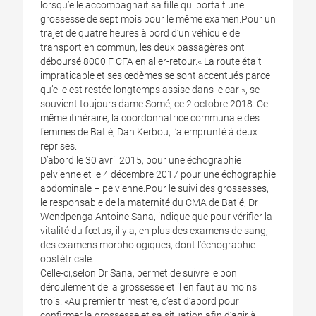
lorsqu’elle accompagnait sa fille qui portait une
grossesse de sept mois pour le même examen.Pour un
trajet de quatre heures à bord d’un véhicule de
transport en commun, les deux passagères ont
déboursé 8000 F CFA en aller-retour.« La route était
impraticable et ses œdèmes se sont accentués parce
qu’elle est restée longtemps assise dans le car », se
souvient toujours dame Somé, ce 2 octobre 2018. Ce
même itinéraire, la coordonnatrice communale des
femmes de Batié, Dah Kerbou, l’a emprunté à deux
reprises.
D’abord le 30 avril 2015, pour une échographie
pelvienne et le 4 décembre 2017 pour une échographie
abdominale – pelvienne.Pour le suivi des grossesses,
le responsable de la maternité du CMA de Batié, Dr
Wendpenga Antoine Sana, indique que pour vérifier la
vitalité du fœtus, il y a, en plus des examens de sang,
des examens morphologiques, dont l’échographie
obstétricale.
Celle-ci,selon Dr Sana, permet de suivre le bon
déroulement de la grossesse et il en faut au moins
trois. «Au premier trimestre, c’est d’abord pour
confirmer la grossesse et sa situation afin d’agir à