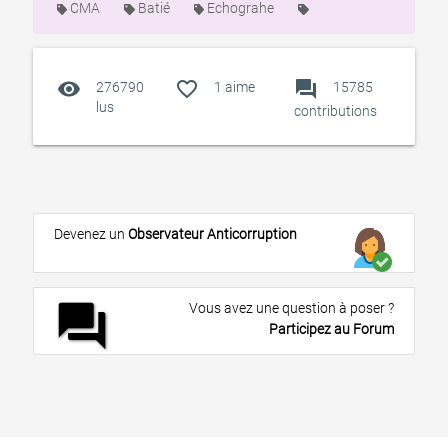
CMA
Batié
Echograhe
visibility
favorite_outline
forum
276790
1
aime
15785
lus
contributions
Devenez un
Observateur Anticorruption
forum
Vous avez une question à poser ?
Participez au Forum