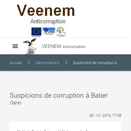
menu
VEENEM
Anticorruption
Accueil
Dénonciations
Suspicions de corruption à
Batier
Suspicions de corruption à Batier
Dano
28 - 12 - 2018, 17:58