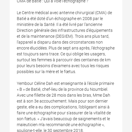
CMA de Batié : Qui a volé l’échographe ?
Le Centre médical avec antenne chirurgical (CMA) de
Batié a été doté d’un échographe en 2008 par le
ministère de la Santé. Il a été livré par l’ancienne
Direction générale des infrastructures d’équipements
et de la maintenance (DEGIEM). Trois ans plus tard,
l’appareil a disparu dans des circonstances non
encore élucidées. Plus de sept ans après, l’échographe
est toujours sans trace. Ce qui oblige les usagers,
surtout les femmes à parcourir des centaines de km
pour leurs besoins d’examens avec tous les risques
possibles sur la mère et le fœtus.
Yembour Céline Dah est enseignante à l’école primaire
« B » de Batié, chef-lieu de la province du Noumbiel.
Avec une fillette de 28 mois dans les bras, Mme Dah
est à son 3e accouchement. Mais pour son dernier
geste, elle a eu des complications, l’obligeant ainsi à
faire une échographie pour s’assurer de la vitalité de
son fœtus. « J’avais beaucoup de saignements et le
maïeuticien m’a recommandé une échographie »,
souligne-t-elle, le 30 septembre 2018.