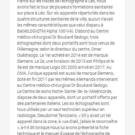
Partis sur les traces de l’échographe à Léo, nous
avons fait le tour de plusieurs formations sanitaires
sur place à Léo. Sur six appareils répertoriés dans les
quatre structures sanitaires de la ville, aucun n’avait
les mêmes caractéristiques que celui disparu à
Batié(L0GIQTM Alpha 100-V4). D’abord au Centre
médico-chirurgical Dr Boukaré Sedogo, trois
échographes dont deux portatifs sont tous venus de
l’Allemagne, selon le directeur du centre, Omar
Ouédraogo. Le 1er acheté en 2014 est de marque
Siemens. Le 2e, une livraison de 2015 est Philips et le
3e est de marque Logio DC 2000 arrivé en 2017. Au
CMA, l’unique appareil est aussi de marque Siemens,
doté en fin 2011 par les mêmes Allemands intervenant
au Centre médico-chirurgical Dr Boukaré Sedogo.
Le Centre de soins Notre- Dame- de- la- Miséricorde,
dispose de deux appareils, dont un portatif offerts par
des partenaires italiens. Les six échographes sont
tous utilisés par un seul technicien supérieur en
radiologie, Dieudonné Tancoano. « S’il y avait un tel
appareil dans la zone, à vue d’œil, j’allais le reconnaître
», a-t-il dit lorsque nous lui avons présenté la fiche
technique et le manuel d’usage de l’échographe de