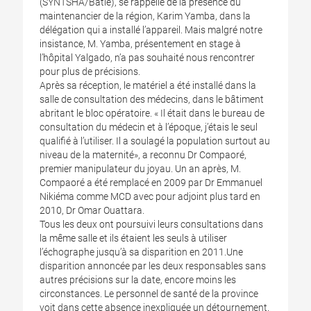
(SYNTSHA/Batié), se rappelle de la présence du
maintenancier de la région, Karim Yamba, dans la
délégation qui a installé l’appareil. Mais malgré notre
insistance, M. Yamba, présentement en stage à
l’hôpital Yalgado, n’a pas souhaité nous rencontrer
pour plus de précisions.
Après sa réception, le matériel a été installé dans la
salle de consultation des médecins, dans le bâtiment
abritant le bloc opératoire. « Il était dans le bureau de
consultation du médecin et à l’époque, j’étais le seul
qualifié à l’utiliser. Il a soulagé la population surtout au
niveau de la maternité», a reconnu Dr Compaoré,
premier manipulateur du joyau. Un an après, M.
Compaoré a été remplacé en 2009 par Dr Emmanuel
Nikiéma comme MCD avec pour adjoint plus tard en
2010, Dr Omar Ouattara.
Tous les deux ont poursuivi leurs consultations dans
la même salle et ils étaient les seuls à utiliser
l’échographe jusqu’à sa disparition en 2011.Une
disparition annoncée par les deux responsables sans
autres précisions sur la date, encore moins les
circonstances. Le personnel de santé de la province
voit dans cette absence inexpliquée un détournement.