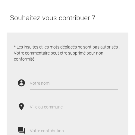
Souhaitez-vous contribuer ?
* Les insultes et les mots déplacés ne sont pas autorisés !
Votre commentaire peut etre supprimé pour non
conformité.
account_circle
Votre nom
place
Ville ou commune
forum
Votre contribution