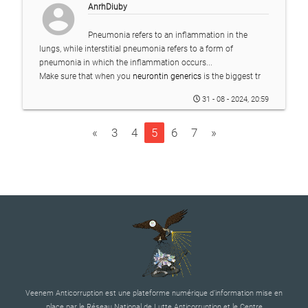
account_circle
AnrhDiuby
Pneumonia refers to an inflammation in the
lungs, while interstitial pneumonia refers to a form of
pneumonia in which the inflammation occurs...
Make sure that when you
neurontin generics
is the biggest tr
31 - 08 - 2024, 20:59
«
3
4
5
6
7
»
Veenem Anticorruption est une plateforme numérique d’information mise en
place par le Réseau National de Lutte Anticorruption et le Centre