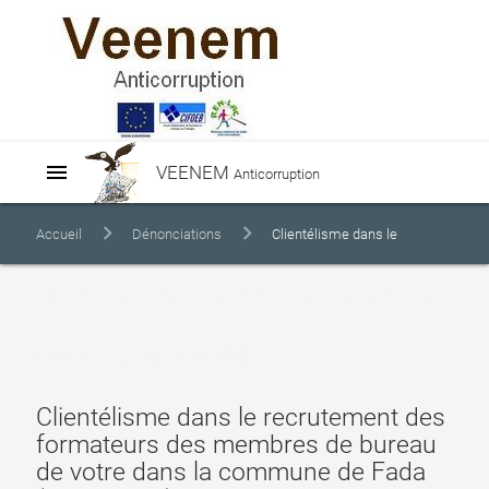
menu
VEENEM
Anticorruption
Accueil
Dénonciations
Clientélisme dans le
recrutement des formateurs des membres de bureau de votre dans
la commune de Fada (CECI/FADA)
Clientélisme dans le recrutement des
formateurs des membres de bureau
de votre dans la commune de Fada