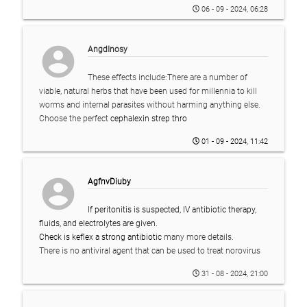
06 - 09 - 2024, 06:28
account_circle
AngdInosy
These effects include:There are a number of
viable, natural herbs that have been used for millennia to kill
worms and internal parasites without harming anything else.
Choose the perfect
cephalexin strep thro
01 - 09 - 2024, 11:42
account_circle
AgfnvDiuby
If peritonitis is suspected, IV antibiotic therapy,
fluids, and electrolytes are given.
Check
is keflex a strong antibiotic
many more details.
There is no antiviral agent that can be used to treat norovirus
31 - 08 - 2024, 21:00