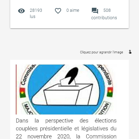
visibility
favorite_outline
forum
28193
0
aime
508
lus
contributions
touch_app
Cliquez pour agrandir l'image