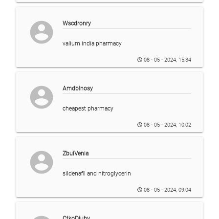
account_circle
Wscdronry
valium india pharmacy
08 - 05 - 2024, 15:34
account_circle
AmdbInosy
cheapest pharmacy
08 - 05 - 2024, 10:02
account_circle
ZbuiVenia
sildenafil and nitroglycerin
08 - 05 - 2024, 09:04
CtkoDiuby