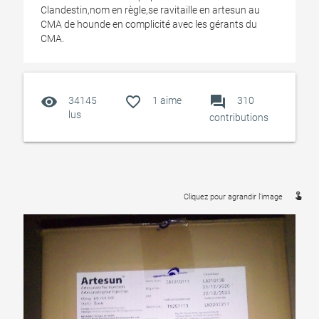
Clandestin,nom en règle,se ravitaille en artesun au
CMA de hounde en complicité avec les gérants du
CMA.
visibility
favorite_outline
forum
34145
1
aime
310
lus
contributions
touch_app
Cliquez pour agrandir l'image