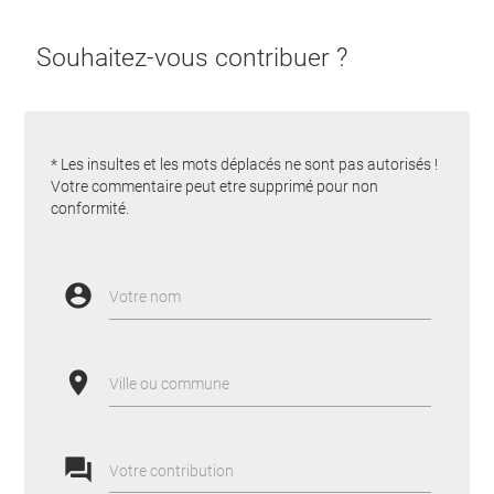
Souhaitez-vous contribuer ?
* Les insultes et les mots déplacés ne sont pas autorisés !
Votre commentaire peut etre supprimé pour non
conformité.
account_circle
Votre nom
place
Ville ou commune
forum
Votre contribution