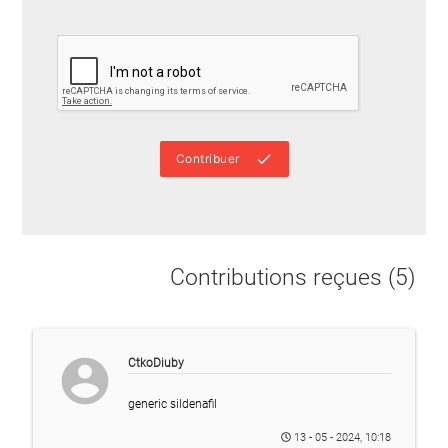
done
Contribuer
Contributions reçues (5)
account_circle
CtkoDiuby
generic sildenafil
13 - 05 - 2024, 10:18