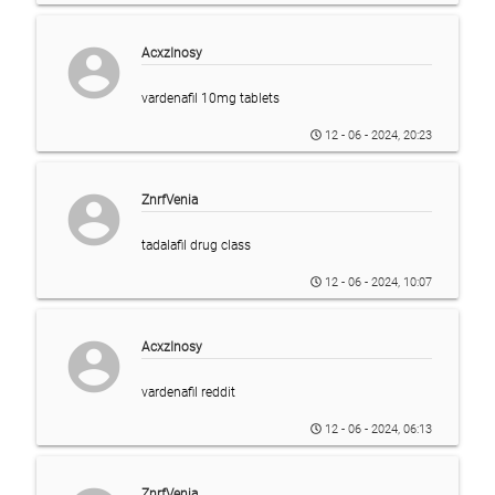
account_circle
AcxzInosy
vardenafil 10mg tablets
12 - 06 - 2024, 20:23
account_circle
ZnrfVenia
tadalafil drug class
12 - 06 - 2024, 10:07
account_circle
AcxzInosy
vardenafil reddit
12 - 06 - 2024, 06:13
ZnrfVenia