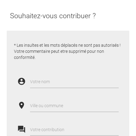
Souhaitez-vous contribuer ?
* Les insultes et les mots déplacés ne sont pas autorisés !
Votre commentaire peut etre supprimé pour non
conformité.
account_circle
Votre nom
place
Ville ou commune
forum
Votre contribution