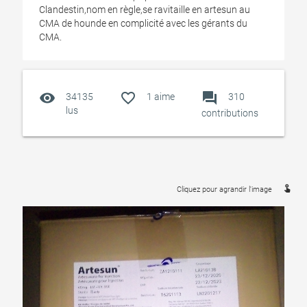
Clandestin,nom en règle,se ravitaille en artesun au
CMA de hounde en complicité avec les gérants du
CMA.
visibility
favorite_outline
forum
34135
1
aime
310
lus
contributions
touch_app
Cliquez pour agrandir l'image