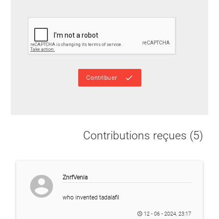
done
Contribuer
Contributions reçues (5)
account_circle
ZnrfVenia
who invented tadalafil
12 - 06 - 2024, 23:17