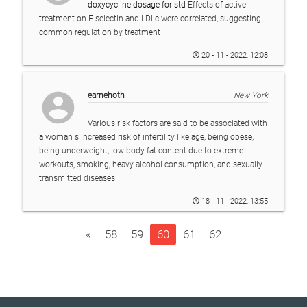
doxycycline dosage for std
Effects of active
treatment on E selectin and LDLc were correlated, suggesting
common regulation by treatment
20 - 11 - 2022, 12:08
account_circle
earnehoth
New York
Various risk factors are said to be associated with
a woman s increased risk of infertility like age, being obese,
being underweight, low body fat content due to extreme
workouts, smoking, heavy alcohol consumption, and sexually
transmitted diseases
18 - 11 - 2022, 13:55
«
58
59
60
61
62