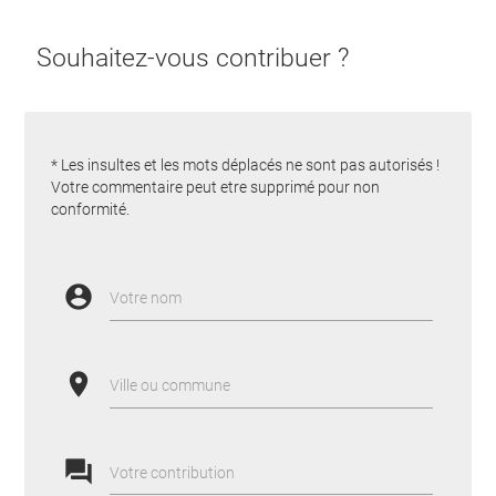
Souhaitez-vous contribuer ?
* Les insultes et les mots déplacés ne sont pas autorisés !
Votre commentaire peut etre supprimé pour non
conformité.
account_circle
Votre nom
place
Ville ou commune
forum
Votre contribution