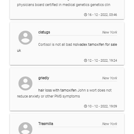
physicians board certified in medical genetics genetics clin
16 - 12 - 2022, 03:46
account_circle
clatugs
New York
Cortisol is not all bad
nolvadex tamoxifen for sale
uk
12 - 12 - 2022, 19:24
account_circle
griedly
New York
hair loss with tamoxifen
John s wort does not
reduce anxiety or other PMS symptoms
10 - 12 - 2022, 19:09
account_circle
Trasmilla
New York