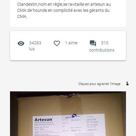
Clandestin,nom en règle,se ravitaille en artesun au
CMA de hounde en complicité avec les gérants du
CMA.
visibility
favorite_outline
forum
34283
1
aime
310
lus
contributions
touch_app
Cliquez pour agrandir l'image