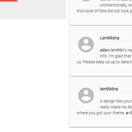
unintentionally, 
this twist of fate did not took
account_circle
Lsm99dna
สมัคร lsm99
It’s r
info. I’m glad tha
us. Please keep us up to date l
account_circle
lsm99dna
A design like you
really make my bl
where you got your theme.
คาส