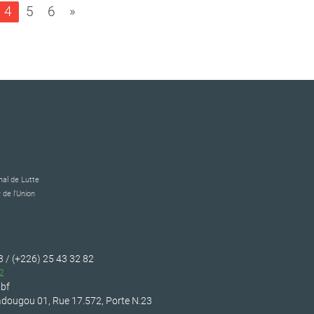
4
5
6
»
al de Lutte
 de l’Union
3 / (+226) 25 43 32 82
2
bf
dougou 01, Rue 17.572, Porte N.23