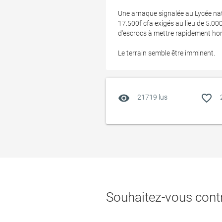
Une arnaque signalée au Lycée nat
17.500f cfa exigés au lieu de 5.00
d'escrocs à mettre rapidement hors
Le terrain semble être imminent.
visibility
favorite_outline
21719 lus
Souhaitez-vous contr