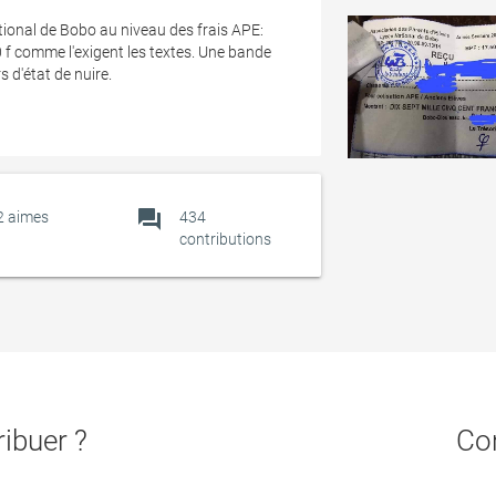
ional de Bobo au niveau des frais APE:
0 f comme l'exigent les textes. Une bande
 d'état de nuire.
forum
2
aimes
434
contributions
ibuer ?
Con