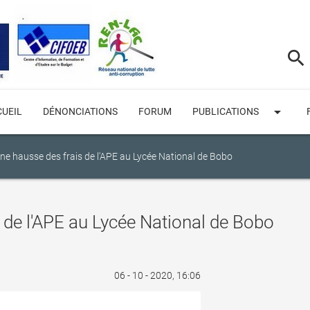
search
arrow_drop_down
UEIL
DÉNONCIATIONS
FORUM
PUBLICATIONS
ne hausse des frais de l'APE au Lycée National de Bobo
 de l'APE au Lycée National de Bobo
06 - 10 - 2020, 16:06