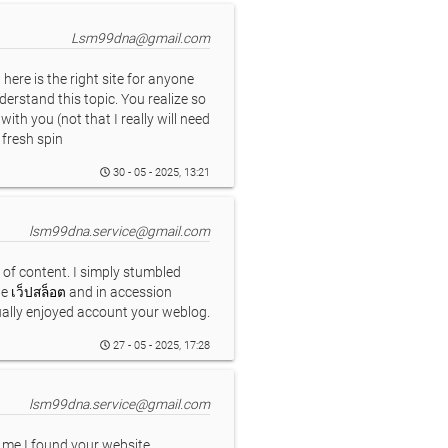
Lsm99dna@gmail.com
 here is the right site for anyone
erstand this topic. You realize so
ith you (not that I really will need
 fresh spin
30 - 05 - 2025, 13:21
lsm99dna.service@gmail.com
 of content. I simply stumbled
te
เว็ปสล็อต
and in accession
tually enjoyed account your weblog.
27 - 05 - 2025, 17:28
lsm99dna.service@gmail.com
y me I found your website