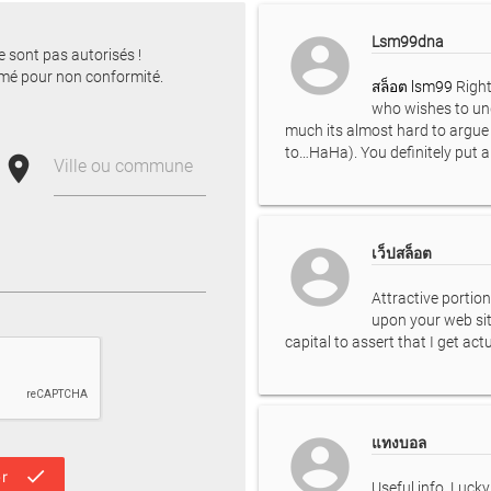
account_circle
Lsm99dna
e sont pas autorisés !
mé pour non conformité.
สล็อต lsm99
Right
who wishes to und
much its almost hard to argue w
to…HaHa). You definitely put a
place
Ville ou commune
account_circle
เว็ปสล็อต
Attractive portion
upon your web si
capital to assert that I get ac
account_circle
แทงบอล
done
r
Useful info. Luck