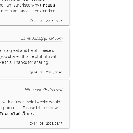
and I am surprised why
แทงบอล
 place in advance! I bookmarked it.
02 - 04 - 2025, 19:25
Lsm99dna@gmail.com
eally a great and helpful piece of
t you shared this helpful info with
ike this. Thanks for sharing.
24 - 03 - 2025, 08:49
https://lsm99dna.net/
rs with a few simple tweeks would
og jump out. Please let me know
ิโนออนไลน์ เว็บตรง
14 - 03 - 2025, 03:17