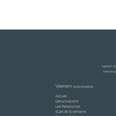
Veenem Anti
Anticorrup
Veenem
Anticorruption
Accueil
Dénonciations
Les Ressources
Sujet de la semaine