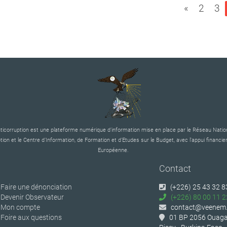
«
2
3
corruption est une plateforme numérique d’information mise en place par le Réseau Nation
tion et le Centre d’Information, de Formation et d’Etudes sur le Budget, avec l’appui financier
Européenne.
Contact
Faire une dénonciation
(+226) 25 43 32 8
Devenir Observateur
(+226) 80 00 11 2
Mon compte
contact@veenem.
Foire aux questions
01 BP 2056 Ouaga