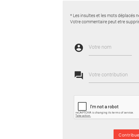
* Les insultes et les mots déplacés n
Votre commentaire peut etre suppri
account_circle
Votre nom
forum
Votre contribution
Contribue