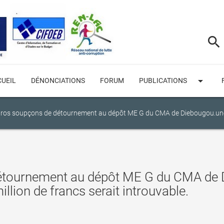
search
arrow_drop_down
UEIL
DÉNONCIATIONS
FORUM
PUBLICATIONS
ros soupçons de détournement au dépôt ME G du CMA de Diebougou.une 
étournement au dépôt ME G du CMA de 
lion de francs serait introuvable.