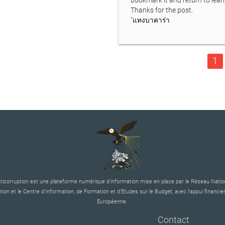
bookmark it and return to learn
Thanks for the post.
"
แทงบาคาร่า
1
corruption est une plateforme numérique d’information mise en place par le Réseau Nation
tion et le Centre d’Information, de Formation et d’Etudes sur le Budget, avec l’appui financier
Européenne.
Contact