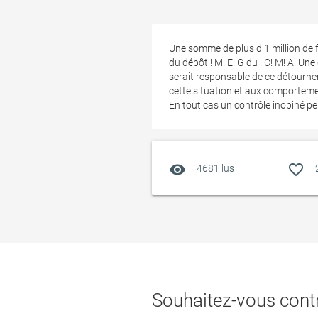
Une somme de plus d 1 million de f
du dépôt ! M! E! G du ! C! M! A. Un
serait responsable de ce détourne
cette situation et aux comporte
En tout cas un contrôle inopiné per
visibility
favorite_outline
4681 lus
Souhaitez-vous contr