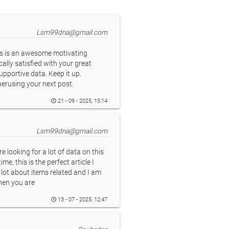
Lsm99dna@gmail.com
s is an awesome motivating
ically satisfied with your great
upportive data. Keep it up.
erusing your next post.
21 - 09 - 2025, 15:14
Lsm99dna@gmail.com
e looking for a lot of data on this
me, this is the perfect article I
 lot about items related and I am
when you are
13 - 07 - 2025, 12:47