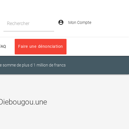
account_circle
Mon Compte
Rechercher
FAQ
Faire une dénonciation
somme de plus d 1 million de francs
Diebougou.une