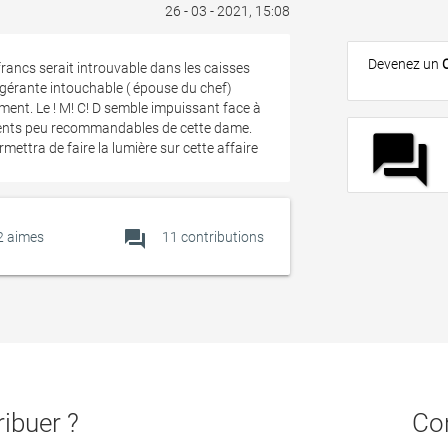
26 - 03 - 2021, 15:08
Devenez un
rancs serait introuvable dans les caisses
e gérante intouchable ( épouse du chef)
ment. Le ! M! C! D semble impuissant face à
ments peu recommandables de cette dame.
forum
mettra de faire la lumière sur cette affaire
forum
2
aimes
11 contributions
ibuer ?
Con