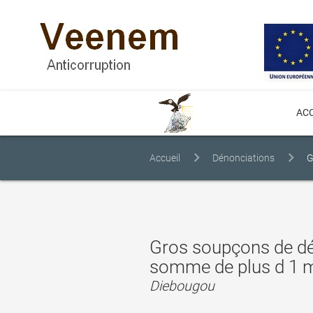
ACC
Accueil
Dénonciations
G
serait introuvable.
Gros soupçons de d
somme de plus d 1 mil
Diebougou