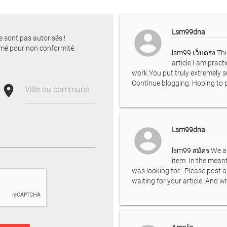
account_circle
Lsm99dna
e sont pas autorisés !
mé pour non conformité.
lsm99 เว็บตรง
Thi
article.I am pract
work.You put truly extremely s
Continue blogging. Hoping to p
place
Ville ou commune
account_circle
Lsm99dna
lsm99 สมัคร
We ar
item. In the meanti
was looking for . Please post a
waiting for your article. And 