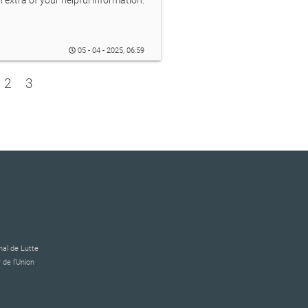
 extra of your helpful information.
05 - 04 - 2025, 06:59
2
3
al de Lutte
 de l’Union