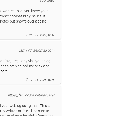
Souhaitez
t wanted to let you know your
wser compatibility issues. It
Firefox but shows overlapping
24 - 05 - 2025, 12:47
Lsm99dna@gmail.com
rticle, I regularly visit your blog
 It has both helped me relax and
sport
17 - 05 - 2025, 15:25
https://lsm99dna.net/baccarat
d your weblog using msn. This is
y written article. I’ll be sure to