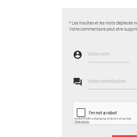
* Les insultes et les mots déplacés n
Votre commentaire peut etre suppri
account_circle
Votre nom
forum
Votre contribution