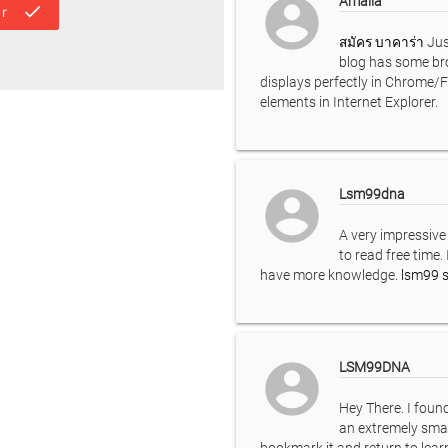
account_circle
Amalia
done
r
สมัคร บาคาร่า
Jus
blog has some bro
displays perfectly in Chrome/
elements in Internet Explorer.
account_circle
Lsm99dna
A very impressive a
to read free time.
have more knowledge.
lsm99 
account_circle
LSM99DNA
Hey There. I foun
an extremely smartl